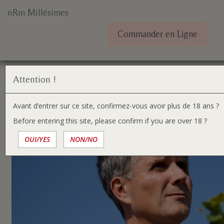
nRm Millésimes
Commander en Ligne
Aller
Vous
Accueil
Romain Duvernay
au
êtes
contenu
ici :
Attention !
Romain Duvernay
Avant d’entrer sur ce site, confirmez-vous avoir plus de 18 ans ?
Before entering this site, please confirm if you are over 18 ?
OUI/YES
NON/NO