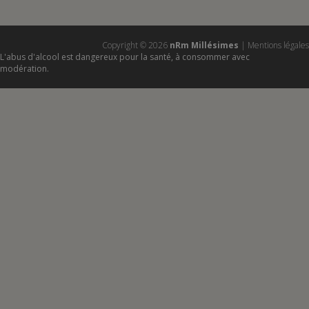
Copyright ©
2026
nRm Millésimes
|
Mentions légales
L'abus d'alcool est dangereux pour la santé, à consommer avec
modération.