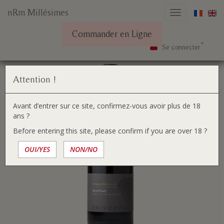
nRm Millésimes
Basculer
la
Commander en Ligne
navigation
Se connecter
Aller
Vous
Accueil
Nos vins
Rasteau 2020
au
êtes
contenu
ici :
Attention !
Avant d’entrer sur ce site, confirmez-vous avoir plus de 18
ans ?
Before entering this site, please confirm if you are over 18 ?
OUI/YES
NON/NO