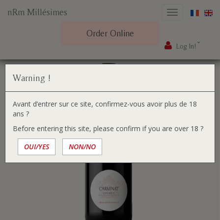
nRm Millésimes
Toggle
navigation
Order Online
Log In!
Skip
You
Home
Our wines
Carminat AOP Côte Rôtie
to
are
content
here:
Warning !
Avant d’entrer sur ce site, confirmez-vous avoir plus de 18
ans ?
Before entering this site, please confirm if you are over 18 ?
OUI/YES
NON/NO