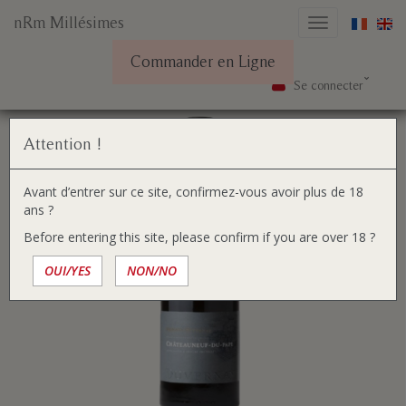
nRm Millésimes
Basculer
la
Commander en Ligne
navigation
Se connecter
Aller
Vous
Accueil
Nos vins
Châteauneuf-du-Pape 2022
au
êtes
contenu
ici :
Attention !
Avant d’entrer sur ce site, confirmez-vous avoir plus de 18
ans ?
Before entering this site, please confirm if you are over 18 ?
OUI/YES
NON/NO