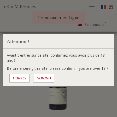
nRm Millésimes
Basculer
la
Commander en Ligne
navigation
Se connecter
Aller
Vous
Accueil
Nos vins
Côtes du Rhône Villages Laudun 2018
au
êtes
contenu
ici :
Attention !
Avant d’entrer sur ce site, confirmez-vous avoir plus de 18
ans ?
Before entering this site, please confirm if you are over 18 ?
OUI/YES
NON/NO