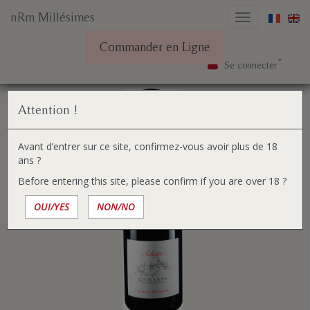
nRm Millésimes
Basculer
la
Commander en Ligne
navigation
Se connecter
Aller
Vous
Accueil
Nos vins
Adage AOP Cairanne 2022
au
êtes
contenu
ici :
Attention !
Avant d’entrer sur ce site, confirmez-vous avoir plus de 18
ans ?
Before entering this site, please confirm if you are over 18 ?
OUI/YES
NON/NO