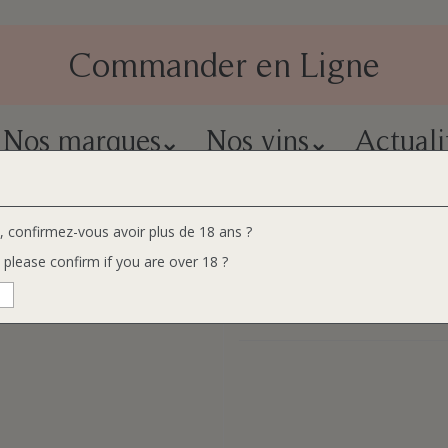
Commander en Ligne
Nos marques
Nos vins
Actuali
Pape blanc bio
e, confirmez-vous avoir plus de 18 ans ?
Romain Duvernay Prestig
, please confirm if you are over 18 ?
Lauréole AOP Châtea
EAN Code:
3760256776803